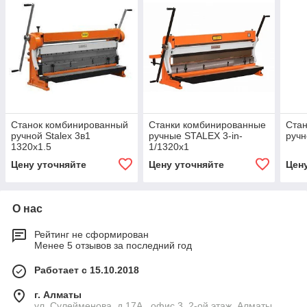
Станок комбинированный
Станки комбинированные
Ста
ручной Stalex 3в1
ручные STALEX 3-in-
ручн
1320x1.5
1/1320x1
Цену уточняйте
Цену уточняйте
Цен
О нас
Рейтинг не сформирован
Менее 5 отзывов за последний год
Работает с 15.10.2018
г. Алматы
ул. Сулейменова, д.17А , офис 3, 2-ой этаж, Алматы,