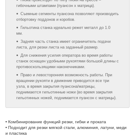
гибочными штампами (пуансон х матрица).
Съемные сегменты пуансона позволяют производить
отбортовку поддонов и коробов.
Гильотина станка идеально режет металл до 1.0
мм.
Задняя часть станка имеет ограничитель подачи
листа, для резки листа на заданный размер.
Для снижения усилия оператора во время работы
станок оснащен удобными рукоятями большой длины с
противоскользящими наконечниками.
Право и левосторонняя возможность работы. При
вращении рукояти в движение приводится все три
узла, в время закрытия пуансона/матрицы,
поднимаются гильотинные ножи (во время закрытия
гильотинных ножей, поднимается пуансон с матрицы).
• Комбинирование функций резки, гибки и проката
• Подходит для резки мягкой стали, алюминия, латуни, меди
и пластика