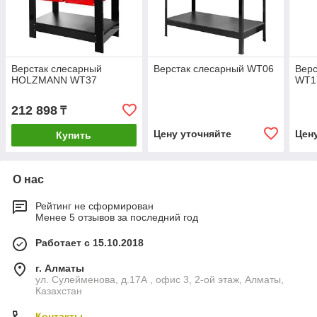
Верстак слесарный
Верстак слесарный WT06
Верс
HOLZMANN WT37
WT1
212 898
₸
Цену уточняйте
Цен
Купить
О нас
Рейтинг не сформирован
Менее 5 отзывов за последний год
Работает с 15.10.2018
г. Алматы
ул. Сулейменова, д.17А , офис 3, 2-ой этаж, Алматы,
Казахстан
Контакты