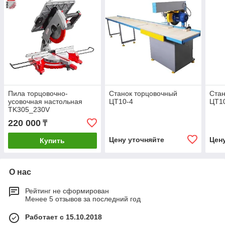
Пила торцовочно-
Станок торцовочный
Стан
усовочная настольная
ЦТ10-4
ЦТ1
TK305_230V
220 000
₸
Цену уточняйте
Цен
Купить
О нас
Рейтинг не сформирован
Менее 5 отзывов за последний год
Работает с 15.10.2018