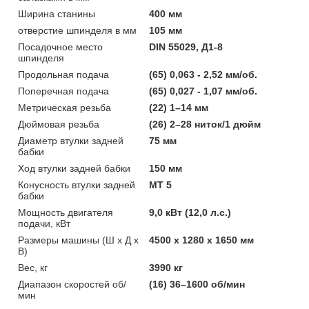
Ширина станины
400 мм
отверстие шпинделя в мм
105 мм
Посадочное место
DIN 55029, Д1-8
шпинделя
Продольная подача
(65) 0,063 - 2,52 мм/об.
Поперечная подача
(65) 0,027 - 1,07 мм/об.
Метрическая резьба
(22) 1–14 мм
Дюймовая резьба
(26) 2–28 ниток/1 дюйм
Диаметр втулки задней
75 мм
бабки
Ход втулки задней бабки
150 мм
Конусность втулки задней
МТ 5
бабки
Мощность двигателя
9,0 кВт (12,0 л.с.)
подачи, кВт
Размеры машины (Ш х Д х
4500 х 1280 х 1650 мм
В)
Вес, кг
3990 кг
Диапазон скоростей об/
(16) 36–1600 об/мин
мин