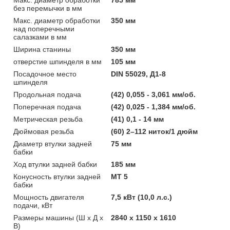
без перемычки в мм
Макс. диаметр обработки
350 мм
над поперечными
салазками в мм
Ширина станины
350 мм
отверстие шпинделя в мм
105 мм
Посадочное место
DIN 55029, Д1-8
шпинделя
Продольная подача
(42) 0,055 - 3,061 мм/об.
Поперечная подача
(42) 0,025 - 1,384 мм/об.
Метрическая резьба
(41) 0,1 - 14 мм
Дюймовая резьба
(60) 2–112 ниток/1 дюйм
Диаметр втулки задней
75 мм
бабки
Ход втулки задней бабки
185 мм
Конусность втулки задней
МТ 5
бабки
Мощность двигателя
7,5 кВт (10,0 л.с.)
подачи, кВт
Размеры машины (Ш х Д х
2840 x 1150 x 1610
В)