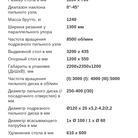
Диапазон наклона
0°-45°
пильного узла
Масса брутто, кг
1240
Ширина резания у
1300 мм
параллельного упора
Частота вращения
8500 об/мин
подрезного пильного узла
Выдвижной стол в мм
3200 х 435
Опорный стол в мм
1200 х 550
Габариты в упаковке
2200х2350х1200
(ДхШхВ), мм
Частота вращения
(I):3000 (I): 4000 (III):5000
пильного диска в об/мин
Диаметр пильного диска (/
250-400 (/30)
посадочного отверстия) в
мм
Диаметр подрезного
Ø120 х 20 х3,2-4,2/2,2
пильного диска в мм
Диаметр всасывающего
1x Ø 100 / 1 x Ø 80
патрубка в мм
Удлинение стола в мм
610 х 600