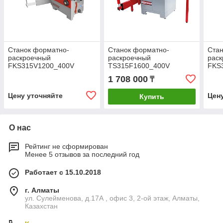
Станок форматно-
Станок форматно-
Стан
раскроечный
раскроечный
рас
FKS315V1200_400V
TS315F1600_400V
FKS
1 708 000
₸
Цену уточняйте
Цен
Купить
О нас
Рейтинг не сформирован
Менее 5 отзывов за последний год
Работает с 15.10.2018
г. Алматы
ул. Сулейменова, д.17А , офис 3, 2-ой этаж, Алматы,
Казахстан