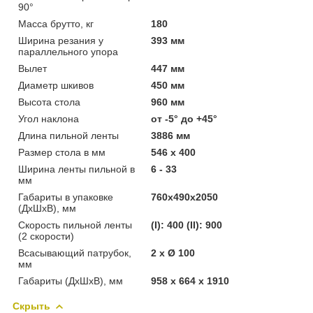
90°
Масса брутто, кг
180
Ширина резания у
393 мм
параллельного упора
Вылет
447 мм
Диаметр шкивов
450 мм
Высота стола
960 мм
Угол наклона
от -5° до +45°
Длина пильной ленты
3886 мм
Размер стола в мм
546 х 400
Ширина ленты пильной в
6 - 33
мм
Габариты в упаковке
760х490х2050
(ДхШхВ), мм
Скорость пильной ленты
(I): 400 (II): 900
(2 скорости)
Всасывающий патрубок,
2 х Ø 100
мм
Габариты (ДхШхВ), мм
958 х 664 х 1910
Скрыть