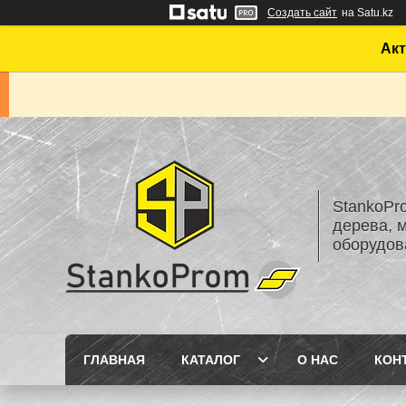
Создать сайт
на Satu.kz
Акт
StankoPr
дерева, 
оборудов
ГЛАВНАЯ
КАТАЛОГ
О НАС
КОН