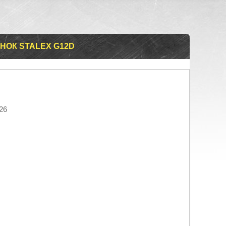
ОК STALEX G12D
26