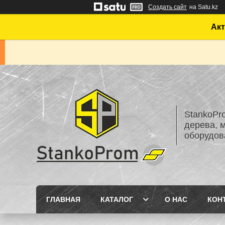
Создать сайт
на Satu.kz
Акт
StankoPr
дерева, 
оборудов
ГЛАВНАЯ
КАТАЛОГ
О НАС
КОН