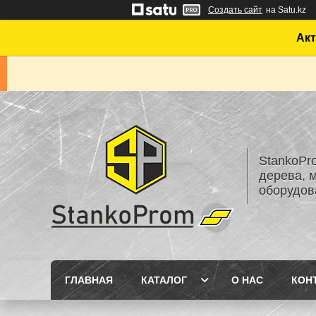
Создать сайт
на Satu.kz
Акт
StankoPr
дерева, 
оборудов
ГЛАВНАЯ
КАТАЛОГ
О НАС
КОН