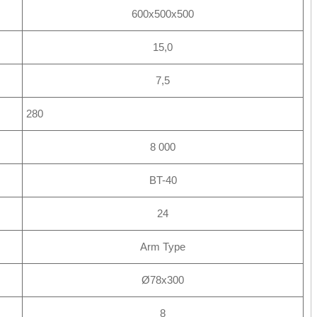
600х500х500
15,0
7,5
280
8 000
BT-40
24
Arm Type
Ø78х300
8