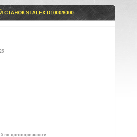
СТАНОК STALEX D1000/8000
26
ей
по договоренности