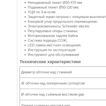
Неподвижный люнет Ø50-470 мм
Подвижный люнет Ø50-220 мм;
УЦИ по 3-м осям
Защитный экран патрона с концевым выключат
Концевой упор продольного перемещения;
Электрокомпоненты Schneider electric
Регулируемые опоры станины;
Моторизованная задняя бабка
Система подвода СОЖ;
LED лампа местного освещения;
Инструкция по эксплуатации
Инструмент для обслуживания
Технические характеристики
Диаметр обточки над станиной
Æ обточки над поперечным суппортом
Ø обточки над съёмным мостиком gap
Длинна съемного мостика gap