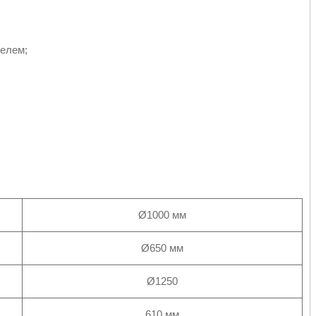
елем;
Ø1000 мм
Ø650 мм
Ø1250
610 мм