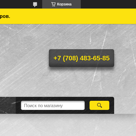
Корзина
ров.
+7 (708) 483-65-85