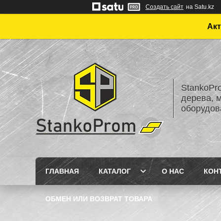
Создать сайт
на Satu.kz
Акт
StankoPr
дерева, 
оборудов
ГЛАВНАЯ
КАТАЛОГ
О НАС
КОН
ОБМЕН ИЛИ ВОЗВРАТ ТОВАРА