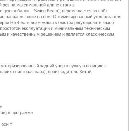
 рез на максимальной длине станка.
ющеюся балка – Swing Beam), перемещается за счёт
вые направляющие на нож. Оптимизированный угол реза для
ерии HSB есть возможность быстро регулировать зазор
 простотой эксплуатации и минимальным техническим
ным и качественным решением и является классическим
 моторизированный задний упор в нужную позицию с
арико-винтовая пара), производитель Китай.
мм
ов) в программе
 оси Y