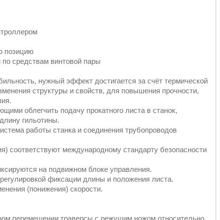
нтроллером
ю позицию
 по средствам винтовой пары
бильность, нужный эффект достигается за счёт термической
зменения структуры и свойств, для повышения прочности,
лия.
щими облегчить подачу прокатного листа в станок,
длину гильотины.
истема работы станка и соединения трубопроводов
ия) соответствуют международному стандарту безопасности
иксируются на подвижном блоке управления.
 регулировкой фиксации длины и положения листа.
енения (понижения) скорости.
тном перемещении траверсы с режущим ножом относительно