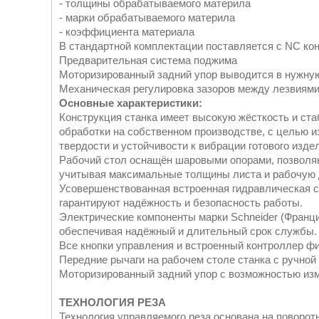
- толщины обрабатываемого материла
- марки обрабатываемого материла
- коэффициента материала
В стандартной комплектации поставляется с NC ко
Предварительная система поджима
Моторизированный задний упор выводится в нужну
Механическая регулировка зазоров между лезвиями
Основные характеристики:
Конструкция станка имеет высокую жёсткость и ста
обработки на собственном производстве, с целью и
твердости и устойчивости к вибрации готового изде
Рабочий стол оснащён шаровыми опорами, позволяю
учитывая максимальные толщины листа и рабочую 
Усовершенствованная встроенная гидравлическая с
гарантируют надёжность и безопасность работы.
Электрические компоненты марки Schneider (Франц
обеспечивая надёжный и длительный срок службы.
Все кнопки управления и встроенный контроллер ф
Передние рычаги на рабочем столе станка с ручной
Моторизированный задний упор с возможностью изм
ТЕХНОЛОГИЯ РЕЗА
Технология управляемого реза основана на поворо