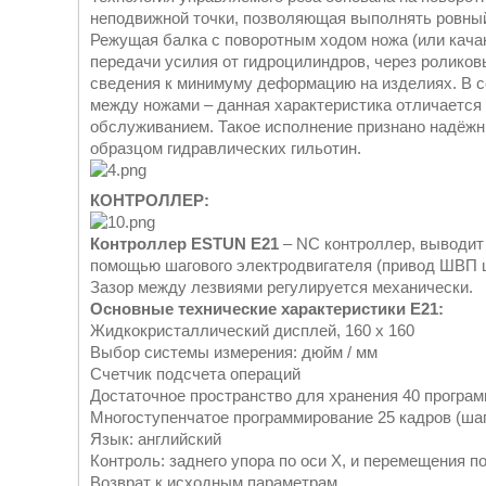
неподвижной точки, позволяющая выполнять ровный
Режущая балка с поворотным ходом ножа (или кача
передачи усилия от гидроцилиндров, через ролико
сведения к минимуму деформацию на изделиях. В с
между ножами – данная характеристика отличается
обслуживанием. Такое исполнение признано надёж
образцом гидравлических гильотин.
КОНТРОЛЛЕР:
Контроллер ESTUN Е21
– NC контроллер, выводит
помощью шагового электродвигателя (привод ШВП ш
Зазор между лезвиями регулируется механически.
Основные технические характеристики Е21:
Жидкокристаллический дисплей, 160 х 160
Выбор системы измерения: дюйм / мм
Счетчик подсчета операций
Достаточное пространство для хранения 40 програ
Многоступенчатое программирование 25 кадров (шаг
Язык: английский
Контроль: заднего упора по оси X, и перемещения по
Возврат к исходным параметрам