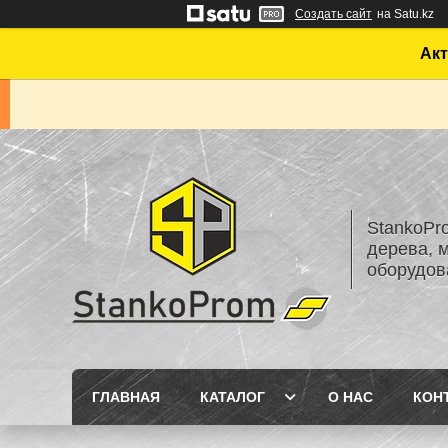
Создать сайт
на Satu.kz
Акт
StankoPr
дерева, 
оборудов
ГЛАВНАЯ
КАТАЛОГ
О НАС
КОН