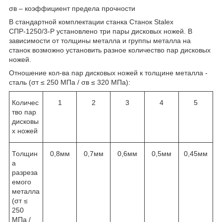
σв – коэффициент предела прочности
В стандартной комплектации станка Станок Stalex
СПР-1250/3-Р установлено три пары дисковых ножей. В
зависимости от толщины металла и группы металла на
станок возможно установить разное количество пар дисковых
ножей.
Отношение кол-ва пар дисковых ножей к толщине металла -
сталь (σ
т
≤ 250 МПа / σв ≤ 320 МПа):
Количес
1
2
3
4
5
тво пар
дисковы
х ножей
Толщин
0,8мм
0,7мм
0,6мм
0,5мм
0,45мм
а
разреза
емого
металла
(σ
т
≤
250
МПа /