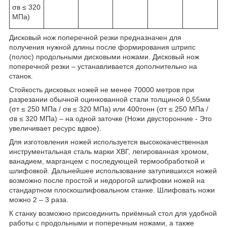
σв ≤ 320
МПа)
Дисковый нож поперечной резки предназначен для
получения нужной длины после формирования штрипс
(полос) продольными дисковыми ножами. Дисковый нож
поперечной резки – устанавливается дополнительно на
станок.
Стойкость дисковых ножей не менее 70000 метров при
разрезании обычной оцинкованной стали толщиной 0,55мм
(σт ≤ 250 МПа / σв ≤ 320 МПа) или 400тонн (σт ≤ 250 МПа /
σв ≤ 320 МПа) – на одной заточке (Ножи двусторонние - Это
увеличивает ресурс вдвое).
Для изготовления ножей используется высококачественная
инструментальная сталь марки ХВГ, легированная хромом,
ванадием, марганцем с последующей термообработкой и
шлифовкой. Дальнейшее использование затупившихся ножей
возможно после простой и недорогой шлифовки ножей на
стандартном плоскошлифовальном станке. Шлифовать ножи
можно 2 – 3 раза.
К станку возможно присоединить приёмный стол для удобной
работы с продольными и поперечным ножами, а также