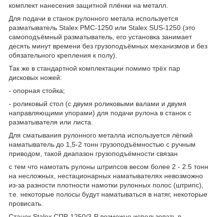
комплект нанесения защитной плёнки на металл.
Для подачи в станок рулонного метала используется
разматыватель Stalex РМС-1250 или Stalex SUS-1250 (это
самоподъёмный разматыватель, его установка занимает
десять минут времени без грузоподъёмных механизмов и без
обязательного крепления к полу).
Так же в стандартной комплектации помимо трёх пар
дисковых ножей:
- опорная стойка;
- роликовый стол (с двумя роликовыми валами и двумя
направляющими упорами) для подачи рулона в станок с
разматывателя или листа.
Для сматывания рулонного металла используется лёгкий
наматыватель до 1,5-2 тонн грузоподъёмностью с ручным
приводом, такой диапазон грузоподъёмности связан
с тем что намотать рулоны штрипсов весом более 2 - 2.5 тонн
на несложных, нестационарных наматывателях невозможно
из-за разности плотности намотки рулонных полос (штрипс),
т.е. некоторые полосы будут наматываться в натяг, некоторые
провисать.
Станок Stalex СПР-1250/3-Р возможно использовать в