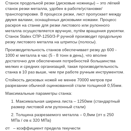
Станок продольной резки (дисковые ножницы) – это лёгкий
станок резки металла, удобен в работе/установке/
транспортировке. В процессе резки, лист пропускает между
двумя валами, оснащённых дисковыми ножами. Процесс
раскроя на станке для резки листового или рулонного
металла осуществляется вручную, путём вращения рукоятки.
Станок Stalex СПР-1250/3-Р ручной производит продольную
резку листового металла на штрипсы (полосы).
Производительность станков обеспечивает резку до 600 -
1000 кг металла в час (5 - 8 тонн в день), что вполне
достаточно для обеспечения потребностей большинства
мелких и средних организаций, такая производительность
станка в 10 раз выше, чем при работе ручным инструментом.
Стойкость дисковых ножей не менее 70000 метров при
разрезании обычной оцинкованной стали толщиной 0,55мм.
Максимальные параметры станка:
Максимальная ширина листа – 1250мм (стандартный
размер листовой или рулонный стали)
Толщина разрезаемого металла – 0,8мм (σ
т
≤ 250
МПа / σв ≤ 320 МПа)
σ
т
– коэффициент предела текучести