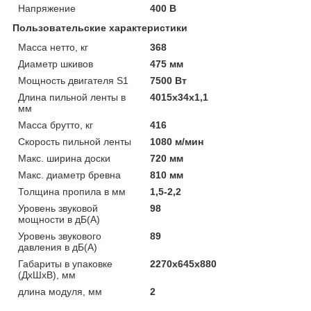
Напряжение
400 В
Пользовательские характеристики
Масса нетто, кг
368
Диаметр шкивов
475 мм
Мощность двигателя S1
7500 Вт
Длина пильной ленты в
4015x34x1,1
мм
Масса брутто, кг
416
Скорость пильной ленты
1080 м/мин
Макс. ширина доски
720 мм
Макс. диаметр бревна
810 мм
Толщина пропила в мм
1,5-2,2
Уровень звуковой
98
мощности в дБ(А)
Уровень звукового
89
давления в дБ(А)
Габариты в упаковке
2270х645х880
(ДхШхВ), мм
длина модуля, мм
2