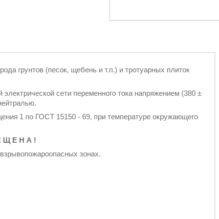
ода грунтов (песок, щебень и т.п.) и тротуарных плиток
 электрической сети переменного тока напряжением (380 ±
 нейтралью.
щения 1 по ГОСТ 15150 - 69, при температуре окружающего
 Щ Е Н А !
 взрывопожароопасных зонах.