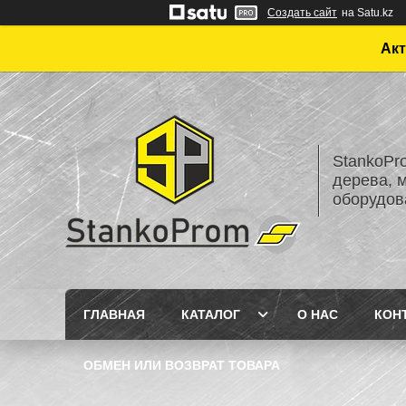
Создать сайт
на Satu.kz
Акт
StankoPr
дерева, 
оборудов
ГЛАВНАЯ
КАТАЛОГ
О НАС
КОН
ОБМЕН ИЛИ ВОЗВРАТ ТОВАРА