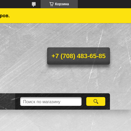
Корзина
ров.
+7 (708) 483-65-85