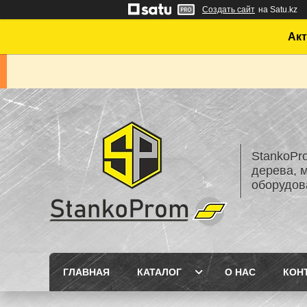
Создать сайт
на Satu.kz
Акт
StankoPr
дерева, 
оборудов
ГЛАВНАЯ
КАТАЛОГ
О НАС
КОН