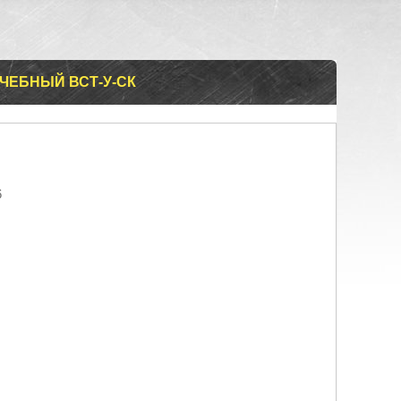
ЧЕБНЫЙ ВСТ-У-СК
6