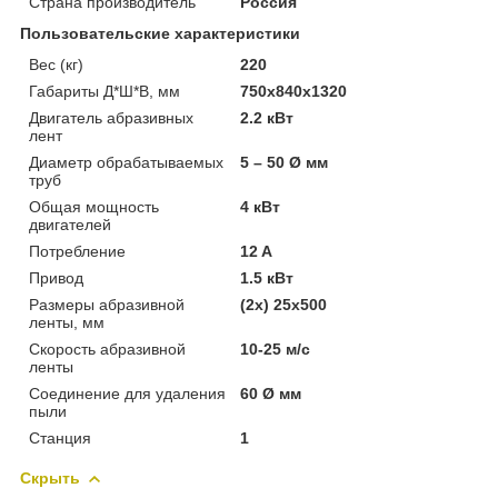
Страна производитель
Россия
Пользовательские характеристики
Вес (кг)
220
Габариты Д*Ш*В, мм
750х840х1320
Двигатель абразивных
2.2 кВт
лент
Диаметр обрабатываемых
5 – 50 Ø мм
труб
Общая мощность
4 кВт
двигателей
Потребление
12 A
Привод
1.5 кВт
Размеры абразивной
(2x) 25x500
ленты, мм
Скорость абразивной
10-25 м/с
ленты
Соединение для удаления
60 Ø мм
пыли
Станция
1
Скрыть